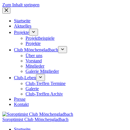
Zum Inhalt springen
Startseite
Aktuelles
Projekte
Projektbeispiele
Projekte
Club Mönchengladbach
Über uns
Vorstand
Mitglieder
Galerie Mitglieder
Club-Leben
Club-Treffen Termine
Galerie
Club-Treffen Archiv
Presse
Kontakt
Soroptimist Club Mönchengladbach
Startseite