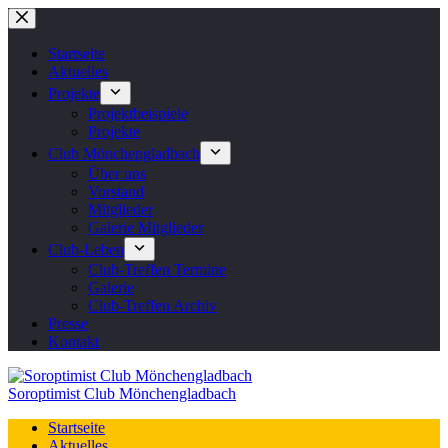
Zum
Inhalt
springen
Startseite
Aktuelles
Projekte
Projektbeispiele
Projekte
Club Mönchengladbach
Über uns
Vorstand
Mitglieder
Galerie Mitglieder
Club-Leben
Club-Treffen Termine
Galerie
Club-Treffen Archiv
Presse
Kontakt
Soroptimist Club Mönchengladbach
Startseite
Aktuelles