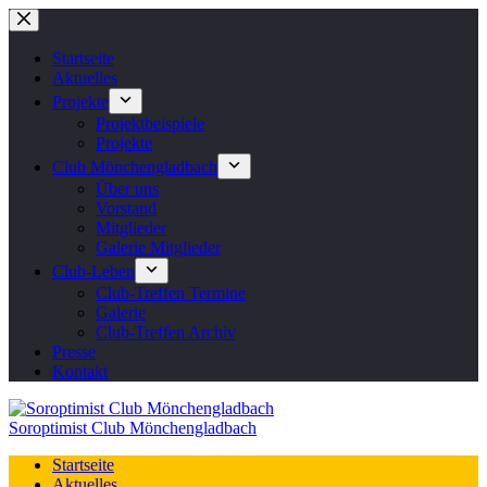
Zum
Inhalt
springen
Startseite
Aktuelles
Projekte
Projektbeispiele
Projekte
Club Mönchengladbach
Über uns
Vorstand
Mitglieder
Galerie Mitglieder
Club-Leben
Club-Treffen Termine
Galerie
Club-Treffen Archiv
Presse
Kontakt
Soroptimist Club Mönchengladbach
Startseite
Aktuelles